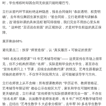
时，学生维权时却因合同无依据只能吃哑巴亏。
立行从签约环节就杜绝这种隐患，报名合同做到 “条款透明、权责明
确”。去年有位舞蹈生家长提到：“签合同前，立行老师逐句讲解条
款，连‘请假补课的具体流程’都写得很细，我们完全不用担心里头有
坑。” 这种把 “丑话说在前面” 的正规协议，才是对学生权益的真正保
障。
展开剩余68%
避坑要点二：拆穿 “师资造假”，认 “真实履历 + 可验证的资质”
“985 名校名师授课”“15 年艺考辅导经验”—— 这类宣传在市场上很常
见，但不少机构所谓的 “名师”，实际是刚毕业的大学生，甚至存在
“宣传名师只上 1 节课，后续全由助教代课” 的情况。艺考生跟着缺乏
经验的老师学习，不仅学不到实用方法，还可能被误导学习方向。
立行在师资上从不含糊：所有授课教师的 “学历证书、教师资格证、
艺考辅导年限证明” 都会公示在校区大厅，家长和学生可随时查验；
更关键的是，立行承诺 “宣传师资与实际授课师资完全一致”，不存在
“挂名名师” 现象。比如数学老师张老师，有 8 年广州艺考数学辅导经
验，总结出 “艺考生数学 5 大必拿分模块”，去年帮 30 多名学生数学