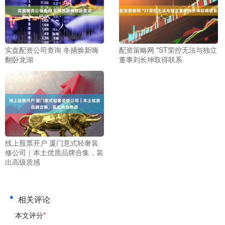
实盘配资公司查询 冬捕焕新嗨
配资策略网 *ST荣控无法与独立
翻卧龙湖
董事刘长坤取得联系
线上股票开户 厦门意式轻奢装
修公司｜本土优质品牌合集，装
出高级质感
相关评论
本文评分
*