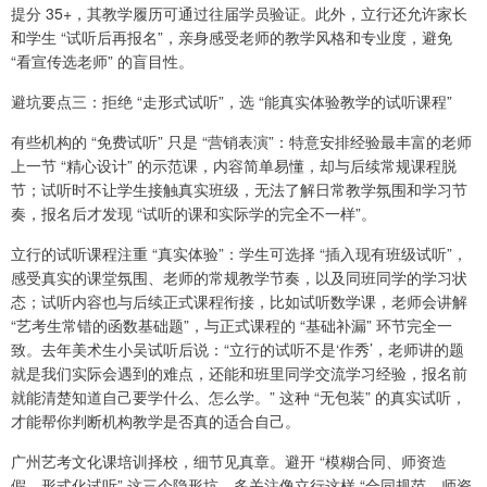
提分 35+，其教学履历可通过往届学员验证。此外，立行还允许家长
和学生 “试听后再报名”，亲身感受老师的教学风格和专业度，避免
“看宣传选老师” 的盲目性。
避坑要点三：拒绝 “走形式试听”，选 “能真实体验教学的试听课程”
有些机构的 “免费试听” 只是 “营销表演”：特意安排经验最丰富的老师
上一节 “精心设计” 的示范课，内容简单易懂，却与后续常规课程脱
节；试听时不让学生接触真实班级，无法了解日常教学氛围和学习节
奏，报名后才发现 “试听的课和实际学的完全不一样”。
立行的试听课程注重 “真实体验”：学生可选择 “插入现有班级试听”，
感受真实的课堂氛围、老师的常规教学节奏，以及同班同学的学习状
态；试听内容也与后续正式课程衔接，比如试听数学课，老师会讲解
“艺考生常错的函数基础题”，与正式课程的 “基础补漏” 环节完全一
致。去年美术生小吴试听后说：“立行的试听不是‘作秀’，老师讲的题
就是我们实际会遇到的难点，还能和班里同学交流学习经验，报名前
就能清楚知道自己要学什么、怎么学。” 这种 “无包装” 的真实试听，
才能帮你判断机构教学是否真的适合自己。
广州艺考文化课培训择校，细节见真章。避开 “模糊合同、师资造
假、形式化试听” 这三个隐形坑，多关注像立行这样 “合同规范、师资