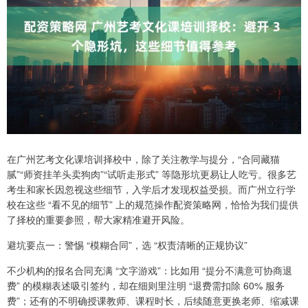
在广州艺考文化课培训择校中，除了关注教学与提分，“合同藏猫
腻”“师资挂羊头卖狗肉”“试听走形式” 等隐形坑更易让人吃亏。很多艺
考生和家长因忽视这些细节，入学后才发现权益受损。而广州立行学
校在这些 “看不见的细节” 上的规范操作配资策略网，恰恰为我们提供
了择校的重要参照，帮大家精准避开风险。
避坑要点一：警惕 “模糊合同”，选 “权责清晰的正规协议”
不少机构的报名合同充满 “文字游戏”：比如用 “提分不满意可协商退
费” 的模糊表述吸引签约，却在细则里注明 “退费需扣除 60% 服务
费”；还有的不明确授课教师、课程时长，后续随意更换老师、缩减课